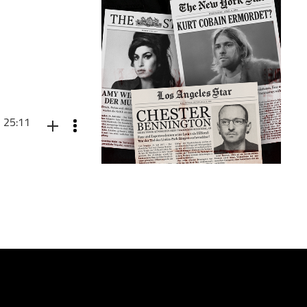
25:11
. Denn in den USA
. In Deutschland
iel wie seit rund
 fragen, ob es
en Preisverfall zu
und Gründer der
: • Ist die
s ist der
e Notenbanken die
z „angetestet“
rden könnte. Wie