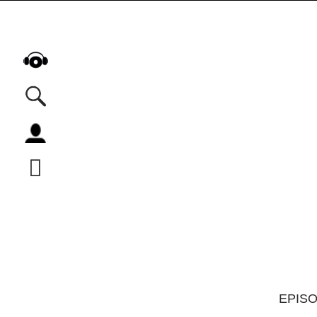
Alle Podcasts
Automobil
Bildung
Business
Comedy
Essen & Trinken
Familie & Elternschaft
Fiktion
EPIS
Freizeit