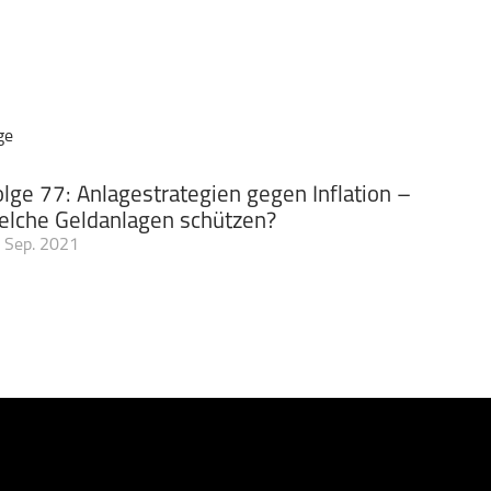
ge
lge 77: Anlagestrategien gegen Inflation –
elche Geldanlagen schützen?
 Sep. 2021
den Globus beschäftigen sich zunehmend mit dem Thema Inflation
ise zuletzt um mehr als fünf Prozent im Jahresvergleich nach oben
 aktuell (August 2021) bei über drei Prozent. Das ist immerhin so v
mehr. Daher ist es nicht verwunderlich, dass sich viele Investoren
trategien gegen Inflation gibt, um ihr Vermögen gegen den drohend
tthäus Schmidt, Vorstandsvorsitzender der Quirin Privatbank AG 
e quirion, klärt Sie u. a. zu diesen Fragen rund um die Inflation auf
kurzes Aufflackern oder wird sie zu einem anhaltenden Trend? • Wa
ffekt im Kontext der Inflation? • Mit welcher Intention lassen di
nmal laufen? • Die US-Notenbank FED hat die Märkte schon mal kur
ig angedeutet, dass die Liquiditätszufuhr eventuell gedrosselt we