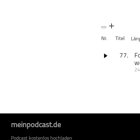
Geschichte
Gesellschaft
Gesellschaft & Kultur
Gesundheit & Fitness
Nr.
Titel
Län
Haustiere
Heim & Garten
77.
Fo
Hobbys & Interessen
w
Immobilien
24
Anleger rund um 
Karriere
kletterten die Pre
Kinder & Familie
liegt die Teuerung
zehn Jahren nicht 
Kunst & Unterhaltung
sinnvolle Anlages
Musik
schützen. Karl Ma
digitalen Geldanlag
Nachrichten
Inflation nur ein 
Persönliche Finanzen
sogenannte Basise
meinpodcast.de
Inflation erst ei
Politik & Regierung
und sehr vorsicht
Podcast kostenlos hochladen