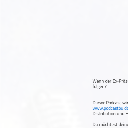
Geschichte
Gesellschaft
Gesellschaft & Kultur
Gesundheit & Fitness
Haustiere
Heim & Garten
Hobbys & Interessen
Immobilien
Karriere
Kinder & Familie
Wenn der Ex-Präs
folgen?
Kunst & Unterhaltung
Musik
Dieser Podcast wi
Nachrichten
www.podcastbu.d
Persönliche Finanzen
Distribution und H
Politik & Regierung
Du möchtest deine