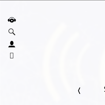
Alle Podcasts
Automobil
Bildung
Business
Comedy
Essen & Trinken
Familie & Elternschaft
Fiktion
Freizeit