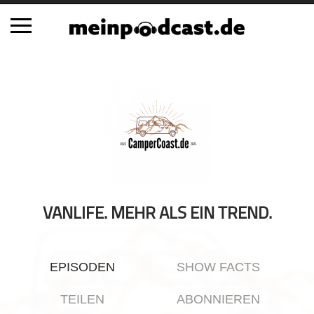
Schließen
Alle Podcasts
Automobil
Bildung
Business
Comedy
Essen & Trinken
VANLIFE. MEHR ALS EIN TREND.
Familie & Elternschaft
Fiktion
EPISODEN
SHOW FACTS
Freizeit
Geschichte
TEILEN
ABONNIEREN
Gesellschaft