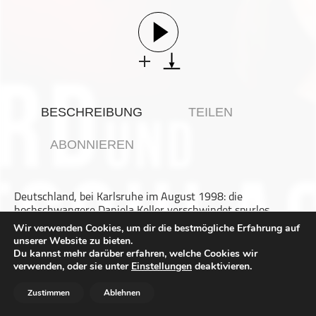
Gesellschaft & Kultur
Gesundheit & Fitness
Haustiere
Heim & Garten
Hobbys & Interessen
BESCHREIBUNG
TEILEN
Immobilien
Karriere
ABONNIEREN
Kinder & Familie
Kunst & Unterhaltung
Deutschland, bei Karlsruhe im August 1998: die
Musik
hochschwangere Daniela Keller verschwindet spurlos.
Nachrichten
Schon bald steht fest: Daniela hat ihren Ehemann und ihr
Wir verwenden Cookies, um dir die bestmögliche Erfahrung auf
zweijährige Tochter nicht freiweillig verlassen.
unserer Website zu bieten.
Persönliche Finanzen
TRIGGERWARNUNG: Enthält explizite Darstellung von
Du kannst mehr darüber erfahren, welche Cookies wir
Gewalt! Vor allem schwangeren Frauen und Menschen, die
Politik & Regierung
verwenden, oder sie unter
Einstellungen
deaktivieren.
Gewalt an Kindern seelisch nicht gut vertragen, würde ich
Recht, Regierung & Politik
bitten diese Folge auszulassen!
Zustimmen
Ablehnen
Quelle: "Die Samaritermaske" von Toni Feller www.toni-
Reisen