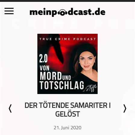
Schließen
Alle Podcasts
Automobil
Bildung
Business
Comedy
Essen & Trinken
Familie & Elternschaft
DER TÖTENDE SAMARITER I
Fiktion
GELÖST
Freizeit
Geschichte
21. Juni 2020
Gesellschaft