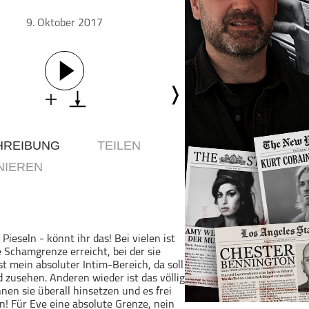
Geschichte
9. Oktober 2017
Gesellschaft
Gesellschaft & Kultur
Gesundheit & Fitness
Haustiere
Heim & Garten
Hobbys & Interessen
HREIBUNG
TEILEN
Immobilien
NIEREN
Karriere
Kinder & Familie
Kunst & Unterhaltung
Musik
Pieseln - könnt ihr das! Bei vielen ist
Nachrichten
e Schamgrenze erreicht, bei der sie
st mein absoluter Intim-Bereich, da soll
Persönliche Finanzen
 zusehen. Anderen wieder ist das völlig
nnen sie überall hinsetzen und es frei
Politik & Regierung
en! Für Eve eine absolute Grenze, nein