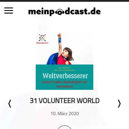
Schließen
Alle Podcasts
Automobil
Bildung
Business
Comedy
Essen & Trinken
Familie & Elternschaft
31 VOLUNTEER WORLD
Fiktion
Freizeit
10. März 2020
Geschichte
Gesellschaft