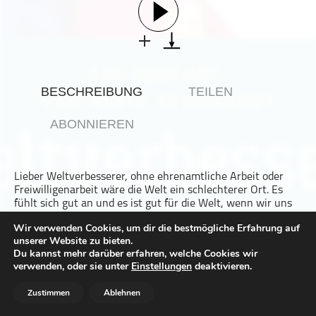
Gesellschaft & Kultur
Gesundheit & Fitness
Haustiere
Heim & Garten
BESCHREIBUNG
TEILEN
Hobbys & Interessen
Immobilien
ABONNIEREN
Karriere
Kinder & Familie
Lieber Weltverbesserer, ohne ehrenamtliche Arbeit oder
Kunst & Unterhaltung
Freiwilligenarbeit wäre die Welt ein schlechterer Ort. Es
Musik
fühlt sich gut an und es ist gut für die Welt, wenn wir uns
engagieren.
Nachrichten
Wir verwenden Cookies, um dir die bestmögliche Erfahrung auf
Volunteer World wurde als Start-up in Düsseldorf
unserer Website zu bieten.
gegründet. Mittlerweile verbindet das weltweit agierende
Persönliche Finanzen
Du kannst mehr darüber erfahren, welche Cookies wir
Unternehmen Freiwillige und Hilfsstationen rund um den
Politik & Regierung
verwenden, oder sie unter
Einstellungen
deaktivieren.
Globus.
Volunteer World wurde bereits mehrfach ausgezeichnet
Recht, Regierung & Politik
Zustimmen
Ablehnen
und kann auf eine einmalige Expertise im Bereich der
Reisen
flexiblen Freiwilligenarbeit im Ausland zurückgreifen.