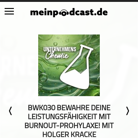
Schließen
Alle Podcasts
Automobil
Bildung
Business
Comedy
Essen & Trinken
Familie & Elternschaft
BWK030 BEWAHRE DEINE
Fiktion
LEISTUNGSFÄHIGKEIT MIT
Freizeit
BURNOUT-PROHYLAXE! MIT
Geschichte
HOLGER KRACKE
Gesellschaft