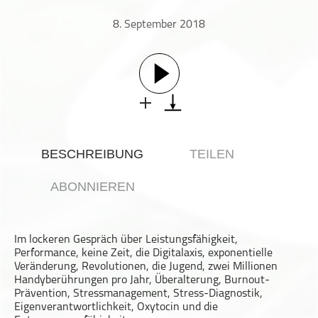
Gesellschaft & Kultur
8. September 2018
Gesundheit & Fitness
Haustiere
Heim & Garten
Hobbys & Interessen
Immobilien
Karriere
BESCHREIBUNG
TEILEN
Kinder & Familie
Kunst & Unterhaltung
ABONNIEREN
Musik
Nachrichten
Im lockeren Gespräch über Leistungsfähigkeit,
Persönliche Finanzen
Performance, keine Zeit, die Digitalaxis, exponentielle
Politik & Regierung
Veränderung, Revolutionen, die Jugend, zwei Millionen
Handyberührungen pro Jahr, Überalterung, Burnout-
Recht, Regierung & Politik
Prävention, Stressmanagement, Stress-Diagnostik,
Eigenverantwortlichkeit, Oxytocin und die
Reisen