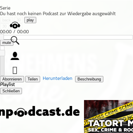
Serie
Du hast noch keinen Podcast zur Wiedergabe ausgewählt
back
30
play
30
next
00:00
/
00:00
mute
Alle Podcasts
Automobil
Bildung
Herunterladen
Abonnieren
Teilen
Beschreibung
Playlist
Business
Schließen
Comedy
Essen & Trinken
Familie & Elternschaft
Fiktion
Freizeit