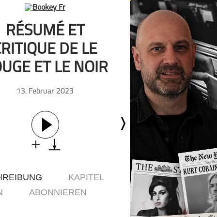
Geschichte
Gesellschaft
RÉSUMÉ ET
Gesellschaft & Kultur
CRITIQUE DE LE
Gesundheit & Fitness
UGE ET LE NOIR
Haustiere
Heim & Garten
13. Februar 2023
Hobbys & Interessen
Immobilien
Karriere
Kinder & Familie
Kunst & Unterhaltung
Musik
HREIBUNG
KAPITEL
Nachrichten
Persönliche Finanzen
N
ABONNIEREN
Politik & Regierung