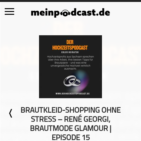
Schließen
Alle Podcasts
Automobil
Bildung
Business
Comedy
Essen & Trinken
Familie & Elternschaft
BRAUTKLEID-SHOPPING OHNE
Fiktion
STRESS – RENÉ GEORGI,
Freizeit
BRAUTMODE GLAMOUR |
Geschichte
EPISODE 15
Gesellschaft