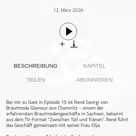
Gesellschaft & Kultur
12. März 2026
Gesundheit & Fitness
Haustiere
Heim & Garten
Hobbys & Interessen
Immobilien
Karriere
BESCHREIBUNG
KAPITEL
Kinder & Familie
Kunst & Unterhaltung
TEILEN
ABONNIEREN
Musik
Nachrichten
Bei mir zu Gast in Episode 15 ist René Georgi von
Persönliche Finanzen
Brautmode Glamour aus Chemnitz – einem der
Politik & Regierung
erfahrensten Brautmodengeschäfte in Sachsen, bekannt
aus dem TV-Format "Zwischen Tüll und Tränen". René führt
Recht, Regierung & Politik
das Geschäft gemeinsam mit seiner Frau Olja.
Reisen