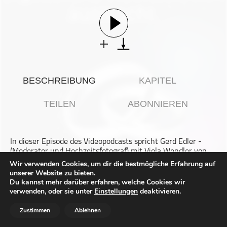
Gesellschaft & Kultur
Gesundheit & Fitness
Haustiere
Heim & Garten
Hobbys & Interessen
BESCHREIBUNG
KAPITEL
Immobilien
Karriere
TEILEN
ABONNIEREN
Kinder & Familie
Kunst & Unterhaltung
In dieser Episode des Videopodcasts spricht Gerd Edler -
Musik
(Moderator und Hochzeitsfotograf) mit Viola Wendler von
Nachrichten
White Wedding by Viola über die Herausforderungen und
Wir verwenden Cookies, um dir die bestmögliche Erfahrung auf
Freuden der Hochzeitsplanung. Viola teilt ihre Erfahrungen
unserer Website zu bieten.
Persönliche Finanzen
als Hochzeitsplanerin, die verschiedenen Dienstleistungen,
Du kannst mehr darüber erfahren, welche Cookies wir
die sie anbietet, und gibt wertvolle Tipps für Brautpaare,
Politik & Regierung
verwenden, oder sie unter
Einstellungen
deaktivieren.
um ihren großen Tag stressfrei zu gestalten. Die Chemie
Recht, Regierung & Politik
zwischen Planerin und Paar sowie die Bedeutung der
Zustimmen
Ablehnen
Budgetplanung werden ebenfalls besprochen.
Reisen