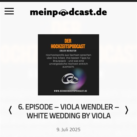
Schließen
Alle Podcasts
Automobil
Bildung
Business
Comedy
Essen & Trinken
Familie & Elternschaft
6. EPISODE – VIOLA WENDLER –
Fiktion
WHITE WEDDING BY VIOLA
Freizeit
Geschichte
9. Juli 2025
Gesellschaft