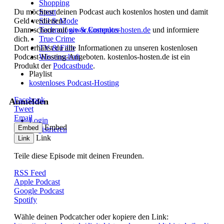
Shopping
Du möchtest deinen Podcast auch kostenlos hosten und damit
Sport
Geld verdienen?
Stil & Mode
Dann schaue auf
Technologie & Computer
www.kostenlos-hosten.de
und informiere
dich.
True Crime
Dort erhältst du alle Informationen zu unseren kostenlosen
TV & Film
Podcast-Hosting-Angeboten. kostenlos-hosten.de ist ein
Wissenschaft
Produkt der
Podcastbude
.
Playlist
kostenloses Podcast-Hosting
Facebook
Anmelden
Tweet
Email
Login
Embed
Embed
Registrieren
Link
Link
Cookies Einstellung
Teile diese Episode mit deinen Freunden.
RSS Feed
Apple Podcast
Google Podcast
Spotify
Wähle deinen Podcatcher oder kopiere den Link: