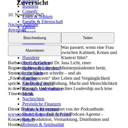
Bildung
Zuversicht
Business
Comedy
10. November 2025
Essen & Trinken
Familie & Elternschaft
Nächste Episode
Fiktion
download
Freizeit
Geschichte
Beschreibung
Teilen
Gesellschaft
Gesellschaft & Kultur
Was passiert, wenn eine Frau
Abonnieren
Gesundheit & Fitness
zwischen Kabinett, Krisen und
Haustiere
Klartext führt?
Barbara im Gespräch mit Dr. Jana Licht, einer
Heim & Garten
Regierungsbeamtin, die den Ministerpräsidenten berät,
Hobbys & Interessen
Strategien für Sachsen schreibt – und als
Immobilien
„Friedhofsinfluencerin“ über Leben und Vergänglichkeit
Karriere
spricht. Ein Dialog über Haltung, Macht und Menschlichkeit
Kinder & Familie
in der Führung – und warum echtes Leadership auch leise
Kunst & Unterhaltung
Töne braucht.
Musik
Nachrichten
Persönliche Finanzen
Dieser Podcast wird vermarktet von der Podcastbude.
Politik & Regierung
www.podcastbu.de
Recht, Regierung & Politik
- Full-Service-Podcast-Agentur -
Konzeption, Produktion, Vermarktung, Distribution und
Reisen
Hosting.
Religion & Spiritualität