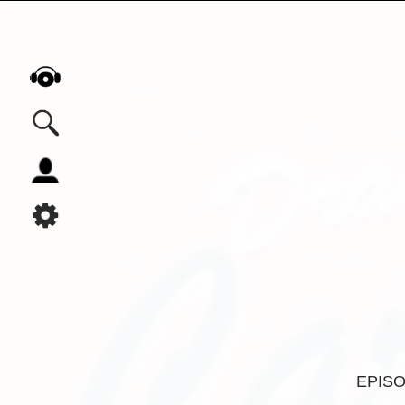
Alle Podcasts
Automobil
Bildung
Business
Comedy
Essen & Trinken
Familie & Elternschaft
Fiktion
EPIS
Freizeit