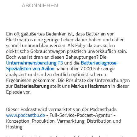
ABONNIEREN
Gesellschaft & Kultur
Gesundheit & Fitness
Haustiere
Ein oft geäußertes Bedenken ist, dass Batterien von
Heim & Garten
Elektroautos eine geringe Lebensdauer haben und daher
Hobbys & Interessen
schnell unbrauchbar werden. Als Folge daraus sollen
elektrische Gebrauchtwagen praktisch unverkäuflich sein.
Immobilien
Doch was ist dran an diesen Behauptungen? Die
Karriere
Unternehmensberatung
P3
und die
Batteriediagnose-
Spezialisten von Aviloo
haben über 7.000 Fahrzeuge
Kinder & Familie
analysiert und sind zu deutlich optimistischeren
Kunst & Unterhaltung
Ergebnissen gekommen. Die Resultate der Untersuchungen
zur
Batteriealterung
stellt uns
Markus Hackmann
in dieser
Musik
Episode vor.
Nachrichten
Persönliche Finanzen
Dieser Podcast wird vermarktet von der Podcastbude.
Politik & Regierung
www.podcastbu.de
- Full-Service-Podcast-Agentur -
Konzeption, Produktion, Vermarktung, Distribution und
Recht, Regierung & Politik
Hosting.
Reisen