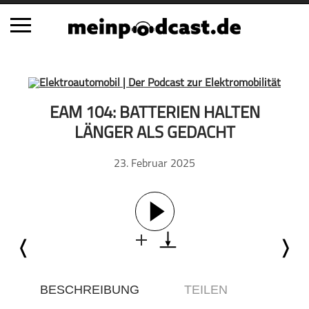
Schließen
Alle Podcasts
EAM 104: BATTERIEN HALTEN
Automobil
LÄNGER ALS GEDACHT
Bildung
23. Februar 2025
Business
Comedy
Essen & Trinken
Familie & Elternschaft
Fiktion
Freizeit
Geschichte
BESCHREIBUNG
TEILEN
Gesellschaft