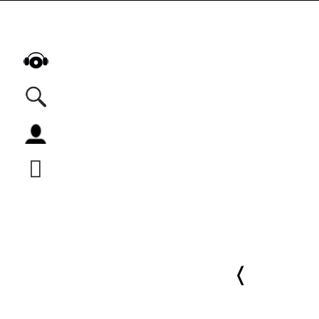
Alle Podcasts
Automobil
Bildung
Business
Comedy
Essen & Trinken
Familie & Elternschaft
Fiktion
Freizeit