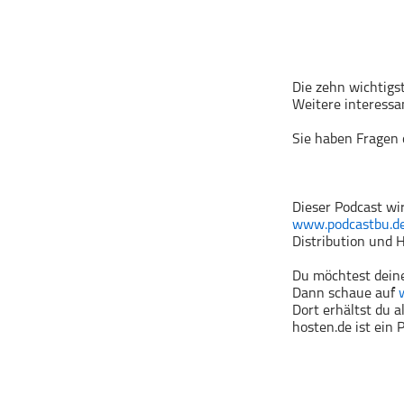
Geschichte
Gesellschaft
Gesellschaft & Kultur
Die zehn wichtigs
Gesundheit & Fitness
Weitere interessa
Haustiere
Sie haben Fragen
Heim & Garten
Hobbys & Interessen
Immobilien
Dieser Podcast wi
Karriere
www.podcastbu.d
Distribution und H
Kinder & Familie
Kunst & Unterhaltung
Du möchtest deine
Dann schaue auf
Musik
Dort erhältst du 
hosten.de ist ein
Nachrichten
Persönliche Finanzen
Politik & Regierung