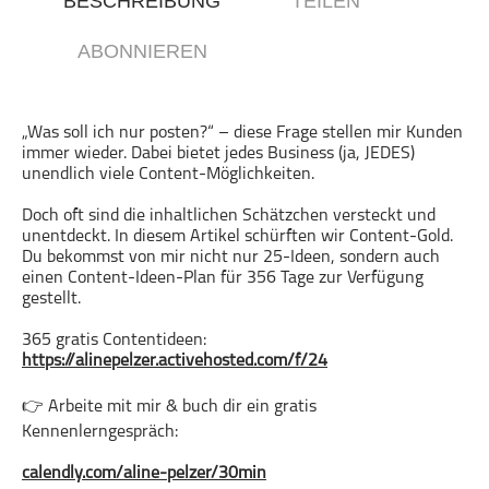
BESCHREIBUNG
TEILEN
Gesellschaft & Kultur
ABONNIEREN
Gesundheit & Fitness
Haustiere
Heim & Garten
„Was soll ich nur posten?“ – diese Frage stellen mir Kunden
immer wieder. Dabei bietet jedes Business (ja, JEDES)
Hobbys & Interessen
unendlich viele Content-Möglichkeiten.
Immobilien
Doch oft sind die inhaltlichen Schätzchen versteckt und
Karriere
unentdeckt. In diesem Artikel schürften wir Content-Gold.
Kinder & Familie
Du bekommst von mir nicht nur 25-Ideen, sondern auch
einen Content-Ideen-Plan für 356 Tage zur Verfügung
Kunst & Unterhaltung
gestellt.
Musik
365 gratis Contentideen:
Nachrichten
https://alinepelzer.activehosted.com/f/24
Persönliche Finanzen
👉 Arbeite mit mir & buch dir ein gratis
Politik & Regierung
Kennenlerngespräch:
Recht, Regierung & Politik
Reisen
calendly.com/aline-pelzer/30min