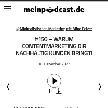
Schließen
Alle Podcasts
#150 – WARUM
Automobil
CONTENTMARKETING DIR
Bildung
NACHHALTIG KUNDEN BRINGT!
Business
18. Dezember 2022
Comedy
Essen & Trinken
Familie & Elternschaft
Fiktion
Freizeit
Geschichte
Gesellschaft