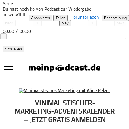
Serie
Du hast noch keinen Podcast zur Wiedergabe
ausgewählt
Herunterladen
Abonnieren
Teilen
Beschreibung
back
30
play
30
next
00:00
/
00:00
Schließen
Alle Podcasts
MINIMALISTISCHER-
Automobil
MARKETING-ADVENTSKALENDER
Bildung
– JETZT GRATIS ANMELDEN
Business