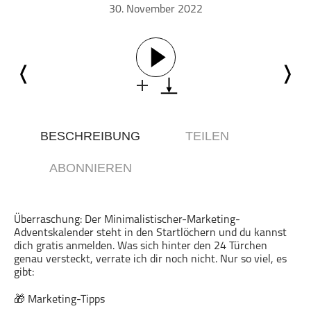
30. November 2022
Comedy
Essen & Trinken
Familie & Elternschaft
Fiktion
Freizeit
Geschichte
Gesellschaft
BESCHREIBUNG
TEILEN
Gesellschaft & Kultur
ABONNIEREN
Gesundheit & Fitness
Haustiere
Heim & Garten
Überraschung: Der Minimalistischer-Marketing-
Adventskalender steht in den Startlöchern und du kannst
Hobbys & Interessen
dich gratis anmelden. Was sich hinter den 24 Türchen
Immobilien
genau versteckt, verrate ich dir noch nicht. Nur so viel, es
gibt:
Karriere
Kinder & Familie
🎁 Marketing-Tipps