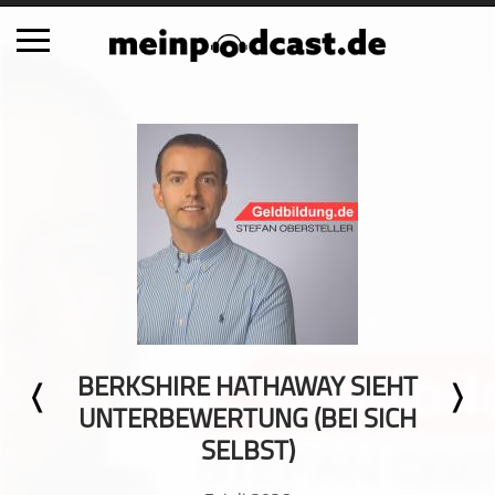
Schließen
Alle Podcasts
Automobil
Bildung
Business
Comedy
Essen & Trinken
Familie & Elternschaft
BERKSHIRE HATHAWAY SIEHT
Fiktion
UNTERBEWERTUNG (BEI SICH
Freizeit
SELBST)
Geschichte
Gesellschaft