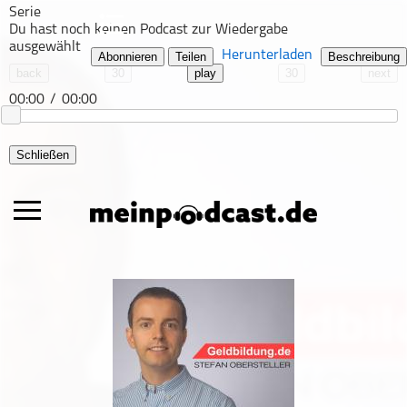
Serie
Du hast noch keinen Podcast zur Wiedergabe
ausgewählt
Herunterladen
Abonnieren
Teilen
Beschreibung
back
30
play
30
next
00:00
/
00:00
Schließen
Alle Podcasts
Automobil
Bildung
Business