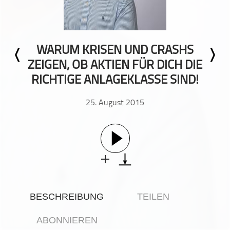
Comedy
Essen & Trinken
Familie & Elternschaft
WARUM KRISEN UND CRASHS
Fiktion
ZEIGEN, OB AKTIEN FÜR DICH DIE
Freizeit
RICHTIGE ANLAGEKLASSE SIND!
Geschichte
Gesellschaft
25. August 2015
Gesellschaft & Kultur
Gesundheit & Fitness
Haustiere
Heim & Garten
Hobbys & Interessen
Immobilien
BESCHREIBUNG
TEILEN
Karriere
Kinder & Familie
ABONNIEREN