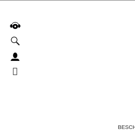
Alle Podcasts
Automobil
Bildung
Business
Comedy
Essen & Trinken
Familie & Elternschaft
Fiktion
BESC
Freizeit