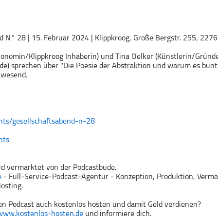
d N° 28 | 15. Februar 2024 | Klippkroog, Große Bergstr. 255,
2276
nomin/Klippkroog Inhaberin) und Tina Oelker (Künstlerin/Gründe
de) sprechen über "Die Poesie der Abstraktion und warum es bunt 
anwesend.
nts/gesellschaftsabend-n-28
nts
rd vermarktet von der Podcastbude.
e
- Full-Service-Podcast-Agentur - Konzeption, Produktion, Verma
osting.
n Podcast auch kostenlos hosten und damit Geld verdienen?
www.kostenlos-hosten.de
und informiere dich.