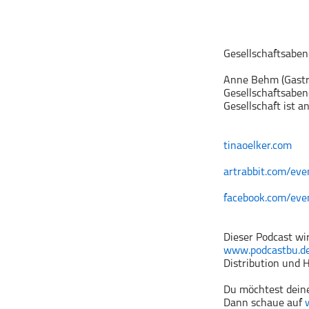
Geschichte
Gesellschaft
Gesellschaft & Kultur
Gesellschaftsaben
Gesundheit & Fitness
Anne Behm (Gastro
Haustiere
Gesellschaftsaben
Gesellschaft ist 
Heim & Garten
Hobbys & Interessen
tinaoelker.com
Immobilien
Karriere
artrabbit.com/eve
Kinder & Familie
facebook.com/eve
Kunst & Unterhaltung
Musik
Dieser Podcast wi
www.podcastbu.d
Nachrichten
Distribution und H
Persönliche Finanzen
Du möchtest deine
Politik & Regierung
Dann schaue auf