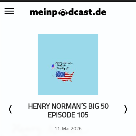
Schließen
Alle Podcasts
Automobil
Bildung
Business
Comedy
Essen & Trinken
Familie & Elternschaft
HENRY NORMAN´S BIG 50
Fiktion
EPISODE 105
Freizeit
Geschichte
11. Mai 2026
Gesellschaft