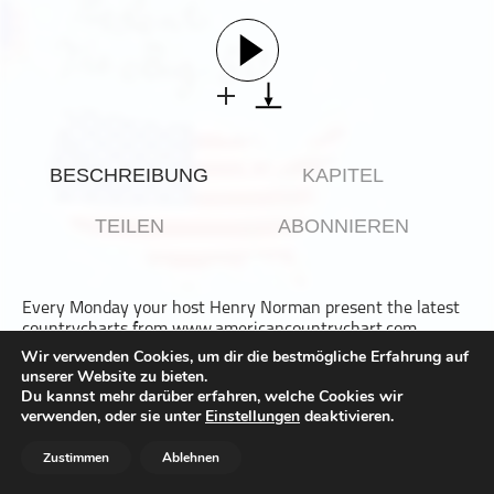
Gesellschaft & Kultur
Gesundheit & Fitness
Haustiere
Heim & Garten
Hobbys & Interessen
BESCHREIBUNG
KAPITEL
Immobilien
Karriere
TEILEN
ABONNIEREN
Kinder & Familie
Kunst & Unterhaltung
Every Monday your host Henry Norman present the latest
Musik
countrycharts from www.americancountrychart.com
Nachrichten
Wir verwenden Cookies, um dir die bestmögliche Erfahrung auf
You can hear at www.deezer.com, www.meinpodcast.de and
unserer Website zu bieten.
Persönliche Finanzen
now, at www.wwdxc.de, too
Du kannst mehr darüber erfahren, welche Cookies wir
Politik & Regierung
verwenden, oder sie unter
Einstellungen
deaktivieren.
Dieser Podcast wird vermarktet von der Podcastbude.
Recht, Regierung & Politik
www.podcastbu.de
- Full-Service-Podcast-Agentur -
Zustimmen
Ablehnen
Konzeption, Produktion, Vermarktung, Distribution und
Reisen