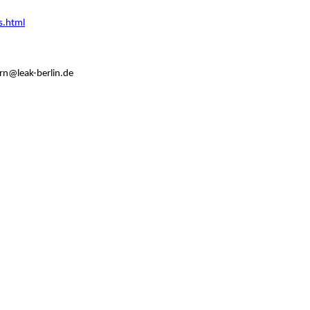
s.html
ern@leak-berlin.de