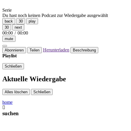
Serie
Du hast noch keinen Podcast zur Wiedergabe ausgewählt
back
30
play
30
next
00:00
/
00:00
mute
Herunterladen
Abonnieren
Teilen
Beschreibung
Playlist
Schließen
Aktuelle Wiedergabe
Alles löschen
Schließen
home
suchen