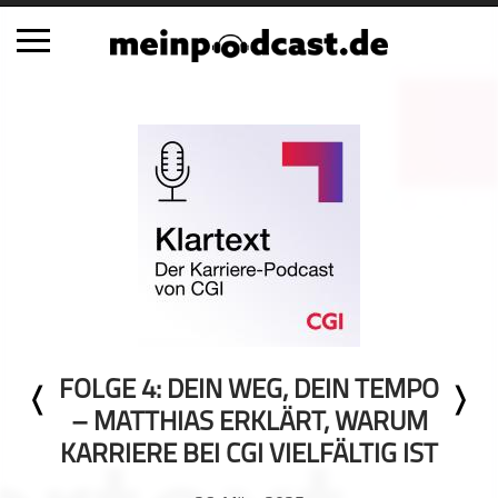
Schließen
Alle Podcasts
Automobil
Bildung
Business
Comedy
Essen & Trinken
Familie & Elternschaft
FOLGE 4: DEIN WEG, DEIN TEMPO
Fiktion
– MATTHIAS ERKLÄRT, WARUM
Freizeit
KARRIERE BEI CGI VIELFÄLTIG IST
Geschichte
Gesellschaft