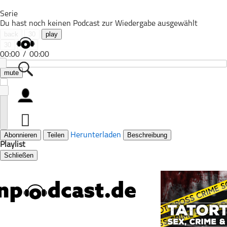
Serie
Du hast noch keinen Podcast zur Wiedergabe ausgewählt
back
30
play
30
next
00:00
/
00:00
mute
Alle Podcasts
Automobil
Bildung
Abonnieren
Teilen
Herunterladen
Beschreibung
Playlist
Business
Schließen
Comedy
Essen & Trinken
Familie & Elternschaft
Fiktion
Freizeit