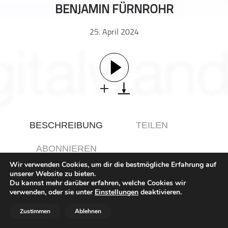
BENJAMIN FÜRNROHR
Gesellschaft & Kultur
Gesundheit & Fitness
25. April 2024
Haustiere
Heim & Garten
Hobbys & Interessen
Immobilien
Karriere
Kinder & Familie
BESCHREIBUNG
TEILEN
Kunst & Unterhaltung
Musik
ABONNIEREN
Nachrichten
Wir verwenden Cookies, um dir die bestmögliche Erfahrung auf
unserer Website zu bieten.
Persönliche Finanzen
Du kannst mehr darüber erfahren, welche Cookies wir
In der aktuellen Tech Snippet Episode von notJustCoding
Politik & Regierung
verwenden, oder sie unter
Einstellungen
deaktivieren.
spricht unser Host Paulo mit Benjamin Fürnrohr, Senior
Recht, Regierung & Politik
Consultant & People Lead für BPM, über die Bedeutung von
Zustimmen
Ablehnen
BPM in der Digitalisierung von Unternehmen.
Reisen