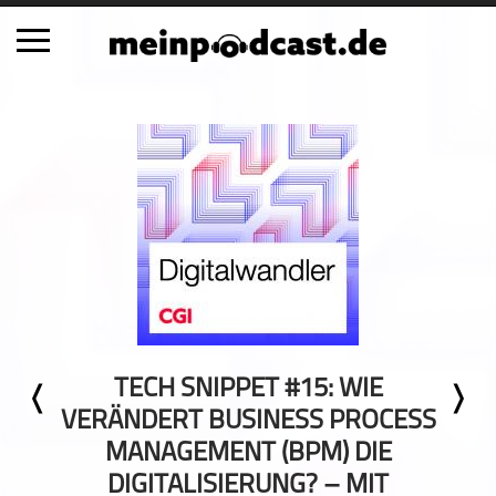
Schließen
Alle Podcasts
Automobil
Bildung
Business
Comedy
Essen & Trinken
Familie & Elternschaft
TECH SNIPPET #15: WIE
Fiktion
VERÄNDERT BUSINESS PROCESS
Freizeit
MANAGEMENT (BPM) DIE
Geschichte
DIGITALISIERUNG? – MIT
Gesellschaft