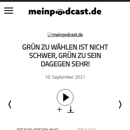
Schließen
Alle Podcasts
GRÜN ZU WÄHLEN IST NICHT
Automobil
SCHWER, GRÜN ZU SEIN
Bildung
DAGEGEN SEHR!
Business
10. September 2021
Comedy
Essen & Trinken
Familie & Elternschaft
Fiktion
Freizeit
Geschichte
Gesellschaft