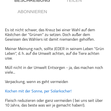
BESCHREIBUNG
TEILEN
Gesellschaft & Kultur
ABONNIEREN
Gesundheit & Fitness
Haustiere
Heim & Garten
Es ist nicht schwer, das Kreuz bei einer Wahl auf dem
Kästchen der "Grünen" zu setzen. Doch außer dem
Hobbys & Interessen
Gewissen des Wählers ist damit niemanden geholfen.
Immobilien
Meiner Meinung nach, sollte JEDER in seinem Leben "Grün
Karriere
Leben", d. h. auf die Umwelt achten, auf die Tiere achten
Kinder & Familie
usw.
Kunst & Unterhaltung
Müll nicht in der Umwelt Entsorgen - ja, das machen noch
Musik
viele...
Nachrichten
Verpackung, wenn es geht vermeiden
Persönliche Finanzen
Kochen mit der Sonne, per Solarkocher!
Politik & Regierung
Recht, Regierung & Politik
Fleisch reduzieren oder ganz vermeiden ( bei uns seit über
10 Jahre, das beste was wir je gemacht haben!).
Reisen