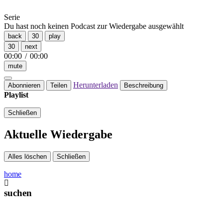
Serie
Du hast noch keinen Podcast zur Wiedergabe ausgewählt
back
30
play
30
next
00:00
/
00:00
mute
Herunterladen
Abonnieren
Teilen
Beschreibung
Playlist
Schließen
Aktuelle Wiedergabe
Alles löschen
Schließen
home
suchen