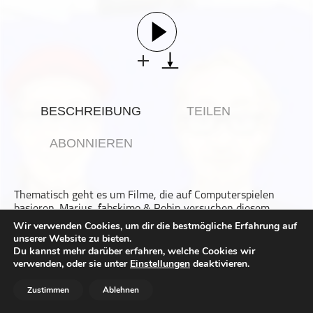
Gesellschaft & Kultur
Gesundheit & Fitness
Haustiere
Heim & Garten
Hobbys & Interessen
BESCHREIBUNG
TEILEN
Immobilien
Karriere
ABONNIEREN
Kinder & Familie
Kunst & Unterhaltung
Thematisch geht es um Filme, die auf Computerspielen
Musik
basieren. Marius, fabskimo & Robin versuchen diesem
Nachrichten
Genre etwas positives abzugewinnen. Heute im
Wir verwenden Cookies, um dir die bestmögliche Erfahrung auf
Rahmenprogramm: Patrick, Robin, fabskimo & Juergen.
unserer Website zu bieten.
Persönliche Finanzen
Du kannst mehr darüber erfahren, welche Cookies wir
Dieser Podcast wird vermarktet von der Podcastbude.
Politik & Regierung
verwenden, oder sie unter
Einstellungen
deaktivieren.
www.podcastbu.de
- Full-Service-Podcast-Agentur -
Recht, Regierung & Politik
Konzeption, Produktion, Vermarktung, Distribution und
Zustimmen
Ablehnen
Hosting.
Reisen