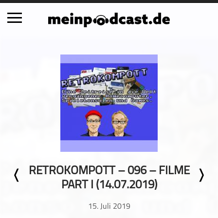
Schließen
Alle Podcasts
Automobil
Bildung
Business
Comedy
Essen & Trinken
Familie & Elternschaft
RETROKOMPOTT – 096 – FILME
Fiktion
PART I (14.07.2019)
Freizeit
Geschichte
15. Juli 2019
Gesellschaft