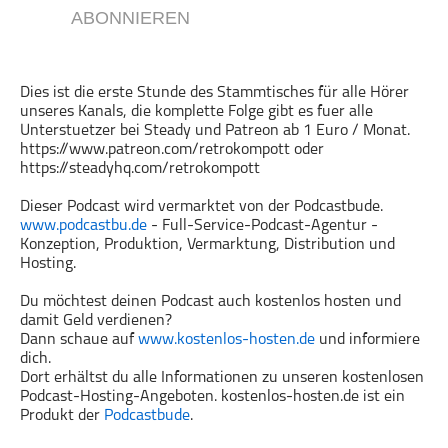
ABONNIEREN
Gesellschaft & Kultur
Gesundheit & Fitness
Haustiere
Dies ist die erste Stunde des Stammtisches für alle Hörer
unseres Kanals, die komplette Folge gibt es fuer alle
Heim & Garten
Unterstuetzer bei Steady und Patreon ab 1 Euro / Monat.
Hobbys & Interessen
https://www.patreon.com/retrokompott oder
https://steadyhq.com/retrokompott
Immobilien
Karriere
Dieser Podcast wird vermarktet von der Podcastbude.
www.podcastbu.de
- Full-Service-Podcast-Agentur -
Kinder & Familie
Konzeption, Produktion, Vermarktung, Distribution und
Kunst & Unterhaltung
Hosting.
Musik
Du möchtest deinen Podcast auch kostenlos hosten und
Nachrichten
damit Geld verdienen?
Dann schaue auf
www.kostenlos-hosten.de
und informiere
Persönliche Finanzen
dich.
Politik & Regierung
Dort erhältst du alle Informationen zu unseren kostenlosen
Podcast-Hosting-Angeboten. kostenlos-hosten.de ist ein
Recht, Regierung & Politik
Produkt der
Podcastbude
.
Reisen