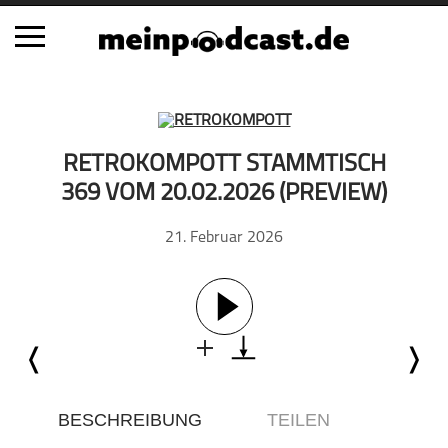
Schließen
Alle Podcasts
RETROKOMPOTT STAMMTISCH
Automobil
369 VOM 20.02.2026 (PREVIEW)
Bildung
21. Februar 2026
Business
Comedy
Essen & Trinken
Familie & Elternschaft
Fiktion
Freizeit
Geschichte
BESCHREIBUNG
TEILEN
Gesellschaft