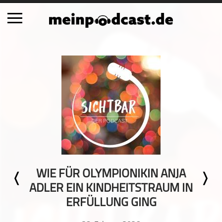
Schließen
Alle Podcasts
Automobil
Bildung
Business
Comedy
Essen & Trinken
Familie & Elternschaft
WIE FÜR OLYMPIONIKIN ANJA
Fiktion
ADLER EIN KINDHEITSTRAUM IN
Freizeit
ERFÜLLUNG GING
Geschichte
Gesellschaft