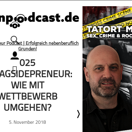
Alle Podcasts
025
Automobil
AGSIDEPRENEUR:
Bildung
WIE MIT
Business
Comedy
WETTBEWERB
Essen & Trinken
UMGEHEN?
Familie & Elternschaft
Fiktion
5. November 2018
Freizeit