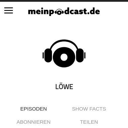
Schließen
Alle Podcasts
Automobil
Bildung
Business
Comedy
Essen & Trinken
LÖWE
Familie & Elternschaft
Fiktion
EPISODEN
SHOW FACTS
Freizeit
Geschichte
ABONNIEREN
TEILEN
Gesellschaft