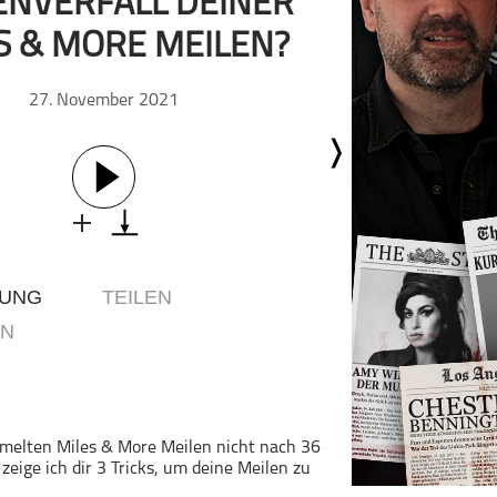
ENVERFALL DEINER
Geschichte
S & MORE MEILEN?
Gesellschaft
Gesellschaft & Kultur
27. November 2021
Gesundheit & Fitness
Haustiere
Heim & Garten
Hobbys & Interessen
Immobilien
Karriere
BUNG
TEILEN
Kinder & Familie
EN
Kunst & Unterhaltung
Musik
Nachrichten
Persönliche Finanzen
melten Miles & More Meilen nicht nach 36
zeige ich dir 3 Tricks, um deine Meilen zu
Politik & Regierung