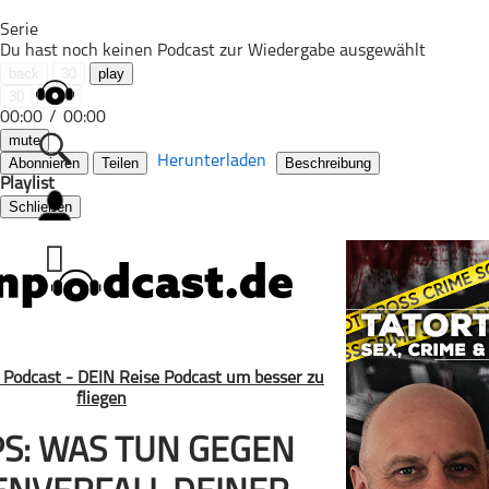
Serie
Du hast noch keinen Podcast zur Wiedergabe ausgewählt
back
30
play
30
next
00:00
/
00:00
mute
Herunterladen
Abonnieren
Teilen
Beschreibung
Playlist
Schließen
Alle Podcasts
Automobil
Bildung
Business
Comedy
Essen & Trinken
Familie & Elternschaft
PS: WAS TUN GEGEN
Fiktion
Freizeit