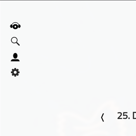
Alle Podcasts
Automobil
Bildung
Business
Comedy
Essen & Trinken
25.
Familie & Elternschaft
Fiktion
Freizeit