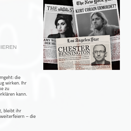
IEREN
umgeht: die
g wirken. Ihr
ke zu
rklären kann.
 bleibt ihr
weiterfeiern – die