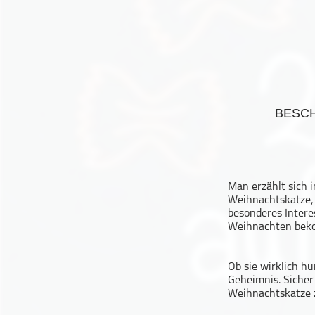
Geschichte
Gesellschaft
Gesellschaft & Kultur
Gesundheit & Fitness
Haustiere
BESC
Heim & Garten
Hobbys & Interessen
Immobilien
Karriere
Man erzählt sich i
Kinder & Familie
Weihnachtskatze, 
besonderes Intere
Kunst & Unterhaltung
Weihnachten beko
Musik
Nachrichten
Ob sie wirklich hu
Persönliche Finanzen
Geheimnis. Sicher
Weihnachtskatze z
Politik & Regierung