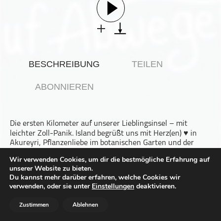
Gesellschaft & Kultur
Gesundheit & Fitness
Haustiere
Heim & Garten
BESCHREIBUNG
TEILEN
Hobbys & Interessen
Immobilien
ABONNIEREN
Karriere
Kinder & Familie
Die ersten Kilometer auf unserer Lieblingsinsel – mit
Kunst & Unterhaltung
leichter Zoll-Panik. Island begrüßt uns mit Herz(en) ♥️ in
Musik
Akureyri, Pflanzenliebe im botanischen Garten und der
großen Frage: Was ist eigentlich das Island-Gefühl?
Nachrichten
Wir verwenden Cookies, um dir die bestmögliche Erfahrung auf
unserer Website zu bieten.
Persönliche Finanzen
Die Antwort gibt’s in der Folge!
Du kannst mehr darüber erfahren, welche Cookies wir
Politik & Regierung
verwenden, oder sie unter
Einstellungen
deaktivieren.
Recht, Regierung & Politik
Zustimmen
Ablehnen
Dieser Podcast wird vermarktet von der Podcastbude.
Reisen
www.podcastbu.de
- Full-Service-Podcast-Agentur -