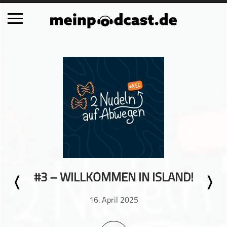
Schließen
Alle Podcasts
Automobil
Bildung
Business
Comedy
Essen & Trinken
Familie & Elternschaft
#3 – WILLKOMMEN IN ISLAND!
Fiktion
Freizeit
16. April 2025
Geschichte
Gesellschaft