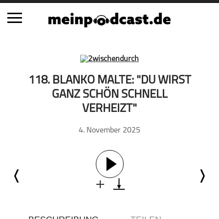
Schließen
Alle Podcasts
118. BLANKO MALTE: "DU WIRST
Automobil
GANZ SCHÖN SCHNELL
Bildung
VERHEIZT"
Business
4. November 2025
Comedy
Essen & Trinken
Familie & Elternschaft
Fiktion
Freizeit
Geschichte
Gesellschaft