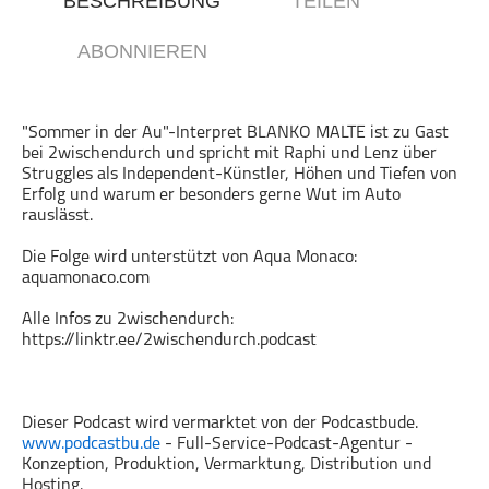
BESCHREIBUNG
TEILEN
Gesellschaft & Kultur
ABONNIEREN
Gesundheit & Fitness
Haustiere
Heim & Garten
"Sommer in der Au"-Interpret BLANKO MALTE ist zu Gast
bei 2wischendurch und spricht mit Raphi und Lenz über
Hobbys & Interessen
Struggles als Independent-Künstler, Höhen und Tiefen von
Immobilien
Erfolg und warum er besonders gerne Wut im Auto
rauslässt.
Karriere
Kinder & Familie
Die Folge wird unterstützt von Aqua Monaco:
aquamonaco.com
Kunst & Unterhaltung
Musik
Alle Infos zu 2wischendurch:
https://linktr.ee/2wischendurch.podcast
Nachrichten
Persönliche Finanzen
Politik & Regierung
Dieser Podcast wird vermarktet von der Podcastbude.
Recht, Regierung & Politik
www.podcastbu.de
- Full-Service-Podcast-Agentur -
Konzeption, Produktion, Vermarktung, Distribution und
Reisen
Hosting.