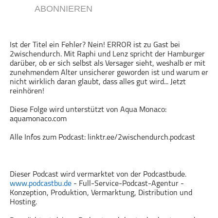
ABONNIEREN
Gesellschaft & Kultur
Gesundheit & Fitness
Haustiere
Ist der Titel ein Fehler? Nein! ERROR ist zu Gast bei
2wischendurch. Mit Raphi und Lenz spricht der Hamburger
Heim & Garten
darüber, ob er sich selbst als Versager sieht, weshalb er mit
Hobbys & Interessen
zunehmendem Alter unsicherer geworden ist und warum er
nicht wirklich daran glaubt, dass alles gut wird... Jetzt
Immobilien
reinhören!
Karriere
Diese Folge wird unterstützt von Aqua Monaco:
Kinder & Familie
aquamonaco.com
Kunst & Unterhaltung
Alle Infos zum Podcast: linktr.ee/2wischendurch.podcast
Musik
Nachrichten
Persönliche Finanzen
Dieser Podcast wird vermarktet von der Podcastbude.
Politik & Regierung
www.podcastbu.de
- Full-Service-Podcast-Agentur -
Konzeption, Produktion, Vermarktung, Distribution und
Recht, Regierung & Politik
Hosting.
Reisen