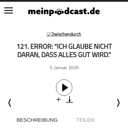
Schließen
Alle Podcasts
121. ERROR: "ICH GLAUBE NICHT
Automobil
DARAN, DASS ALLES GUT WIRD."
Bildung
5. Januar 2026
Business
Comedy
Essen & Trinken
Familie & Elternschaft
Fiktion
Freizeit
Geschichte
BESCHREIBUNG
TEILEN
Gesellschaft