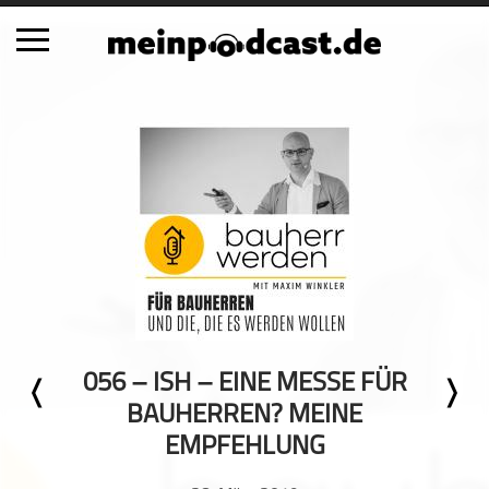
Schließen
Alle Podcasts
Automobil
Bildung
Business
Comedy
Essen & Trinken
Familie & Elternschaft
056 – ISH – EINE MESSE FÜR
Fiktion
BAUHERREN? MEINE
Freizeit
EMPFEHLUNG
Geschichte
Gesellschaft