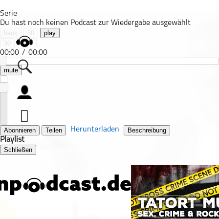
Serie
Du hast noch keinen Podcast zur Wiedergabe ausgewählt
back
30
play
30
next
00:00
/
00:00
mute
Alle Podcasts
Automobil
Bildung
Herunterladen
Abonnieren
Teilen
Beschreibung
Playlist
Business
Schließen
Comedy
Essen & Trinken
Familie & Elternschaft
Fiktion
Freizeit