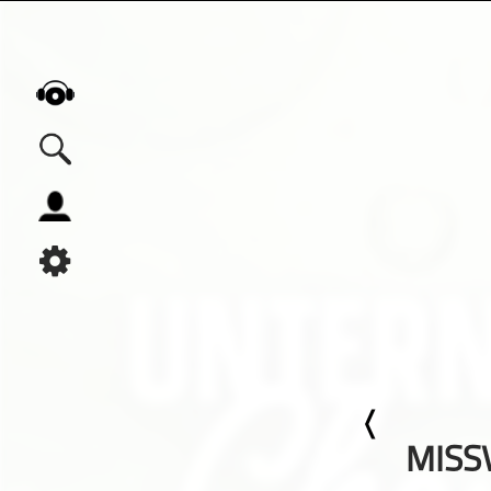
Alle Podcasts
Automobil
Bildung
Business
Comedy
Essen & Trinken
Familie & Elternschaft
Fiktion
MISS
Freizeit