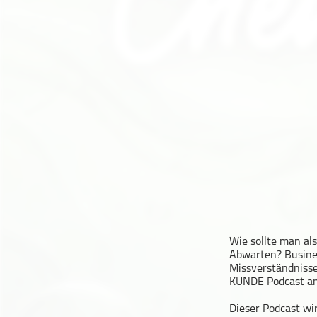
Geschichte
Gesellschaft
Gesellschaft & Kultur
Gesundheit & Fitness
Haustiere
Heim & Garten
Hobbys & Interessen
Immobilien
Karriere
Kinder & Familie
Kunst & Unterhaltung
Musik
Wie sollte man a
Abwarten? Busines
Nachrichten
Missverständnisse
Persönliche Finanzen
KUNDE Podcast an
Politik & Regierung
Dieser Podcast wi