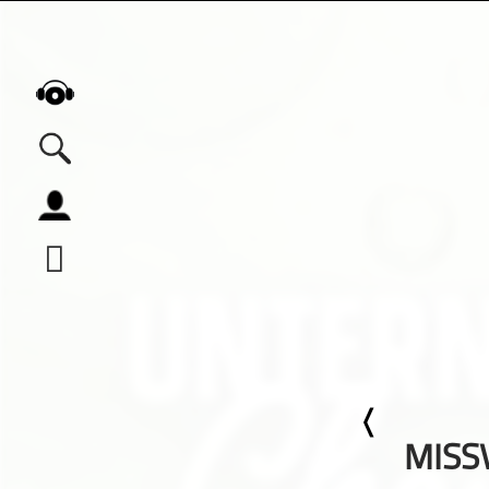
Alle Podcasts
Automobil
Bildung
Business
Comedy
Essen & Trinken
Familie & Elternschaft
Fiktion
MISS
Freizeit