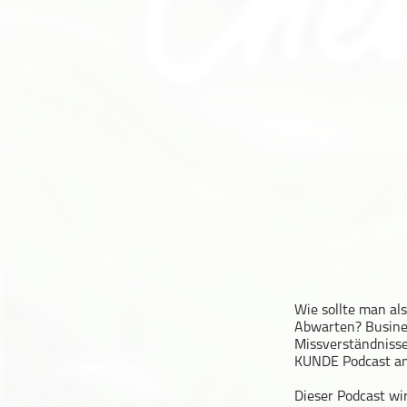
Geschichte
Gesellschaft
Gesellschaft & Kultur
Gesundheit & Fitness
Haustiere
Heim & Garten
Hobbys & Interessen
Immobilien
Karriere
Kinder & Familie
Kunst & Unterhaltung
Musik
Wie sollte man a
Abwarten? Busines
Nachrichten
Missverständnisse
Persönliche Finanzen
KUNDE Podcast an
Politik & Regierung
Dieser Podcast wi