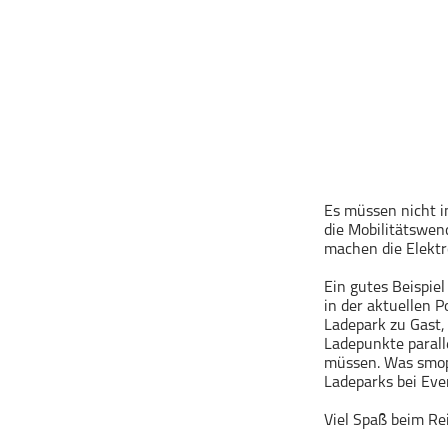
Geschichte
Gesellschaft
Gesellschaft & Kultur
Gesundheit & Fitness
Haustiere
Heim & Garten
Hobbys & Interessen
Es müssen nicht i
Immobilien
die Mobilitätswen
Karriere
machen die Elektro
Kinder & Familie
Ein gutes Beispie
Kunst & Unterhaltung
in der aktuellen
Ladepark zu Gast,
Musik
Ladepunkte parall
müssen. Was smopi
Nachrichten
Ladeparks bei Eve
Persönliche Finanzen
Viel Spaß beim R
Politik & Regierung