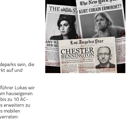
eparks sein, die
rkt auf und
sführer Lukas wir
 am hauseigenen
 bis zu 10 AC-
s erweitern zu
es mobilen
verraten: