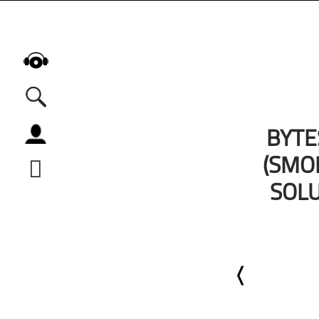
BYTE
Alle Podcasts
(SMO
Automobil
Bildung
SOLU
Business
Comedy
Essen & Trinken
Familie & Elternschaft
Fiktion
Freizeit