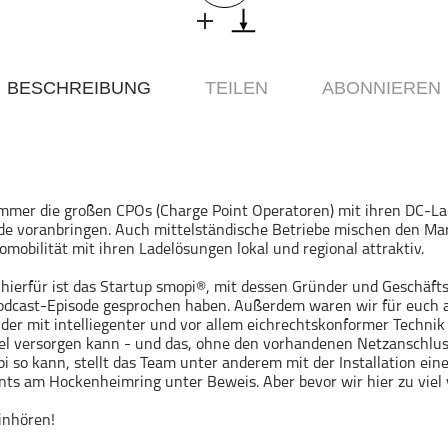
BESCHREIBUNG
TEILEN
ABONNIEREN
mmer die großen CPOs (Charge Point Operatoren) mit ihren DC-Lad
de voranbringen. Auch mittelständische Betriebe mischen den Ma
mobilität mit ihren Ladelösungen lokal und regional attraktiv.
l hierfür ist das Startup smopi®, mit dessen Gründer und Geschäft
 Podcast-Episode gesprochen haben. Außerdem waren wir für euch
 der mit intelliegenter und vor allem eichrechtskonformer Technik
el versorgen kann - und das, ohne den vorhandenen Netzanschlus
 so kann, stellt das Team unter anderem mit der Installation ein
nts am Hockenheimring unter Beweis. Aber bevor wir hier zu viel 
einhören!