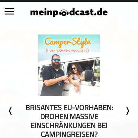
Schließen
Alle Podcasts
Automobil
Bildung
Business
Comedy
Essen & Trinken
Familie & Elternschaft
BRISANTES EU-VORHABEN:
Fiktion
DROHEN MASSIVE
Freizeit
EINSCHRÄNKUNGEN BEI
Geschichte
CAMPINGREISEN?
Gesellschaft