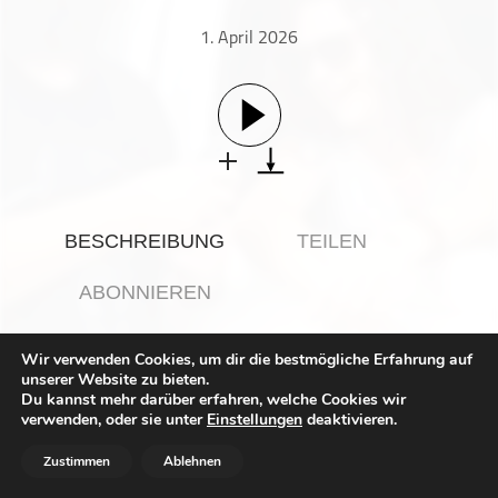
Gesellschaft & Kultur
1. April 2026
Gesundheit & Fitness
Haustiere
Heim & Garten
Hobbys & Interessen
Immobilien
Karriere
BESCHREIBUNG
TEILEN
Kinder & Familie
Kunst & Unterhaltung
ABONNIEREN
Musik
Nachrichten
Wir verwenden Cookies, um dir die bestmögliche Erfahrung auf
Nele und Sebastian haben ein brisantes EU-Dokument
unserer Website zu bieten.
Persönliche Finanzen
zugespielt bekommen, das den Campingurlaub vieler
Du kannst mehr darüber erfahren, welche Cookies wir
Politik & Regierung
verwenden, oder sie unter
Wohnmobilisten grundlegend verändern könnte. Es geht
Einstellungen
deaktivieren.
um den sogenannten „Camping Carbon Pass" – einen CO₂-
Recht, Regierung & Politik
Emissionsnachweis für Campingfahrzeuge, der laut
Zustimmen
Ablehnen
aktueller Planung bereits ab 2027 kommen soll. Was genau
Reisen