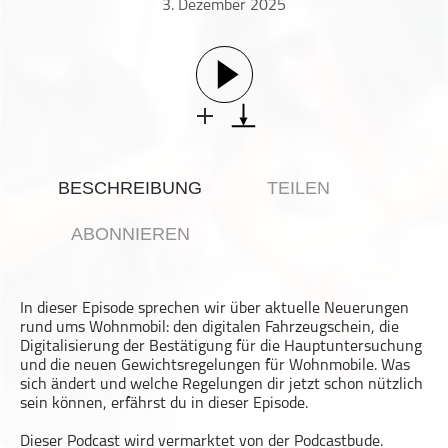
3. Dezember 2025
Gesellschaft & Kultur
Gesundheit & Fitness
Haustiere
Heim & Garten
Hobbys & Interessen
Immobilien
BESCHREIBUNG
TEILEN
Karriere
Kinder & Familie
ABONNIEREN
Kunst & Unterhaltung
Musik
In dieser Episode sprechen wir über aktuelle Neuerungen
Nachrichten
rund ums Wohnmobil: den digitalen Fahrzeugschein, die
Persönliche Finanzen
Digitalisierung der Bestätigung für die Hauptuntersuchung
und die neuen Gewichtsregelungen für Wohnmobile. Was
Politik & Regierung
sich ändert und welche Regelungen dir jetzt schon nützlich
sein können, erfährst du in dieser Episode.
Recht, Regierung & Politik
Reisen
Dieser Podcast wird vermarktet von der Podcastbude.