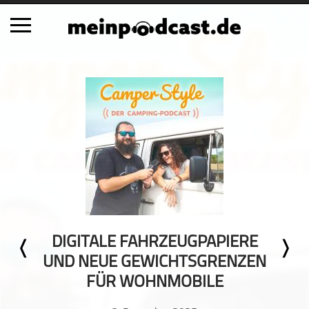
Schließen
Alle Podcasts
Automobil
Bildung
Business
Comedy
Essen & Trinken
Familie & Elternschaft
DIGITALE FAHRZEUGPAPIERE
Fiktion
UND NEUE GEWICHTSGRENZEN
Freizeit
FÜR WOHNMOBILE
Geschichte
Gesellschaft