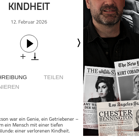
KINDHEIT
Geschichte
Gesellschaft
12. Februar 2026
Gesellschaft & Kultur
Gesundheit & Fitness
Haustiere
Heim & Garten
Hobbys & Interessen
Immobilien
HREIBUNG
TEILEN
Karriere
NIEREN
Kinder & Familie
Kunst & Unterhaltung
Musik
Nachrichten
kson war ein Genie, ein Getriebener –
Persönliche Finanzen
em ein Mensch mit einer tiefen
Wunde: einer verlorenen Kindheit.
Politik & Regierung