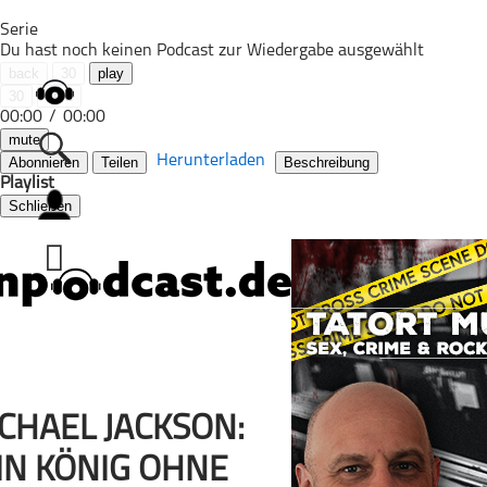
Serie
Du hast noch keinen Podcast zur Wiedergabe ausgewählt
back
30
play
30
next
00:00
/
00:00
mute
Herunterladen
Abonnieren
Teilen
Beschreibung
Playlist
Schließen
Alle Podcasts
Automobil
Bildung
Business
Comedy
Essen & Trinken
Familie & Elternschaft
CHAEL JACKSON:
Fiktion
IN KÖNIG OHNE
Freizeit