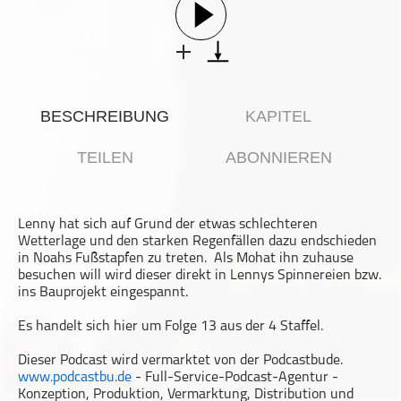
Gesellschaft & Kultur
Gesundheit & Fitness
Haustiere
Heim & Garten
BESCHREIBUNG
KAPITEL
Hobbys & Interessen
Immobilien
TEILEN
ABONNIEREN
Karriere
Kinder & Familie
Lenny hat sich auf Grund der etwas schlechteren
Kunst & Unterhaltung
Wetterlage und den starken Regenfällen dazu endschieden
Musik
in Noahs Fußstapfen zu treten. Als Mohat ihn zuhause
besuchen will wird dieser direkt in Lennys Spinnereien bzw.
Nachrichten
ins Bauprojekt eingespannt.
Persönliche Finanzen
Es handelt sich hier um Folge 13 aus der 4 Staffel.
Politik & Regierung
Dieser Podcast wird vermarktet von der Podcastbude.
Recht, Regierung & Politik
www.podcastbu.de
- Full-Service-Podcast-Agentur -
Reisen
Konzeption, Produktion, Vermarktung, Distribution und