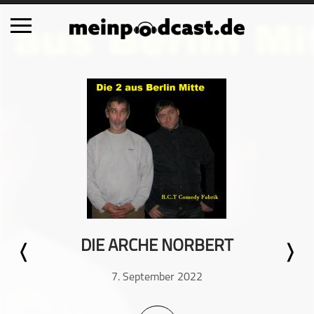
Schließen
Alle Podcasts
Automobil
Bildung
Business
Comedy
Essen & Trinken
Familie & Elternschaft
DIE ARCHE NORBERT
Fiktion
Freizeit
7. September 2022
Geschichte
Gesellschaft