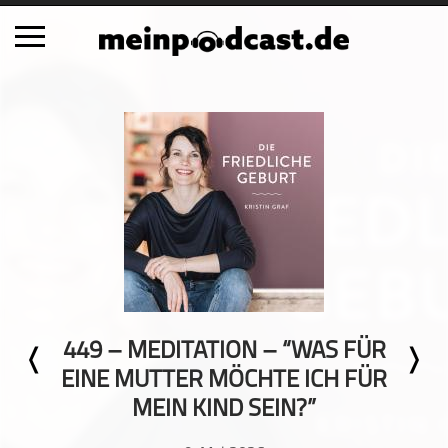
Schließen
Alle Podcasts
Automobil
Bildung
Business
Comedy
Essen & Trinken
Familie & Elternschaft
449 – MEDITATION – “WAS FÜR
Fiktion
EINE MUTTER MÖCHTE ICH FÜR
Freizeit
MEIN KIND SEIN?”
Geschichte
Gesellschaft