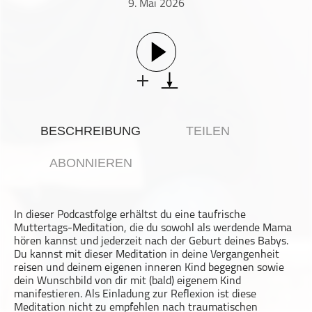
9. Mai 2026
Gesellschaft & Kultur
Gesundheit & Fitness
Haustiere
Heim & Garten
Hobbys & Interessen
Immobilien
BESCHREIBUNG
TEILEN
Karriere
Kinder & Familie
ABONNIEREN
Kunst & Unterhaltung
Musik
In dieser Podcastfolge erhältst du eine taufrische
Nachrichten
Muttertags-Meditation, die du sowohl als werdende Mama
Persönliche Finanzen
hören kannst und jederzeit nach der Geburt deines Babys.
Du kannst mit dieser Meditation in deine Vergangenheit
Politik & Regierung
reisen und deinem eigenen inneren Kind begegnen sowie
dein Wunschbild von dir mit (bald) eigenem Kind
Recht, Regierung & Politik
manifestieren. Als Einladung zur Reflexion ist diese
Reisen
Meditation nicht zu empfehlen nach traumatischen