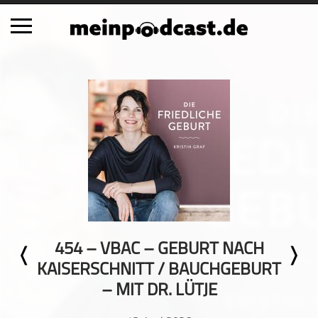
Schließen
Alle Podcasts
Automobil
Bildung
Business
Comedy
Essen & Trinken
Familie & Elternschaft
454 – VBAC – GEBURT NACH
Fiktion
KAISERSCHNITT / BAUCHGEBURT
Freizeit
– MIT DR. LÜTJE
Geschichte
Gesellschaft