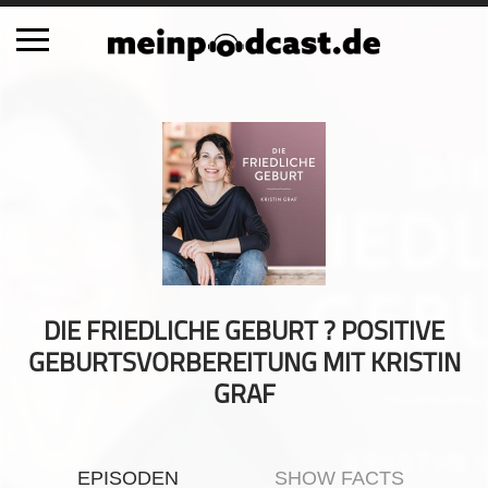
Schließen
Alle Podcasts
Automobil
Bildung
Business
Comedy
Essen & Trinken
DIE FRIEDLICHE GEBURT ? POSITIVE
Familie & Elternschaft
GEBURTSVORBEREITUNG MIT KRISTIN
Fiktion
GRAF
Freizeit
Geschichte
EPISODEN
SHOW FACTS
Gesellschaft