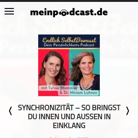
Schließen
Alle Podcasts
Automobil
Bildung
Business
Comedy
Essen & Trinken
Familie & Elternschaft
SYNCHRONIZITÄT – SO BRINGST
Fiktion
DU INNEN UND AUSSEN IN E
Freizeit
INKLANG
Geschichte
Gesellschaft