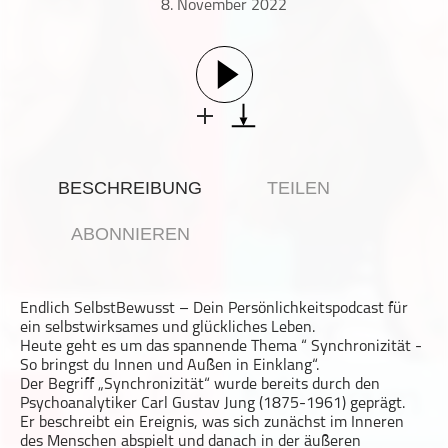
8. November 2022
Gesellschaft & Kultur
Gesundheit & Fitness
Haustiere
Heim & Garten
Hobbys & Interessen
Immobilien
BESCHREIBUNG
TEILEN
Karriere
Kinder & Familie
ABONNIEREN
Kunst & Unterhaltung
Musik
Endlich SelbstBewusst – Dein Persönlichkeitspodcast für
Nachrichten
ein selbstwirksames und glückliches Leben.
Persönliche Finanzen
Heute geht es um das spannende Thema “ Synchronizität -
So bringst du Innen und Außen in Einklang“.
Politik & Regierung
Der Begriff „Synchronizität“ wurde bereits durch den
Psychoanalytiker Carl Gustav Jung (1875-1961) geprägt.
Recht, Regierung & Politik
Er beschreibt ein Ereignis, was sich zunächst im Inneren
Reisen
des Menschen abspielt und danach in der äußeren